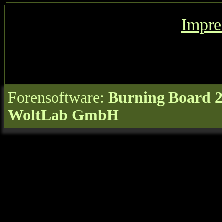
Impr
Forensoftware:
Burning Board 2.
WoltLab GmbH