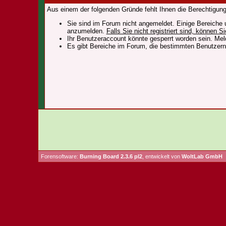
Aus einem der folgenden Gründe fehlt Ihnen die Berechtigung,
Sie sind im Forum nicht angemeldet. Einige Bereiche 
anzumelden.
Falls Sie nicht registriert sind, können Si
Ihr Benutzeraccount könnte gesperrt worden sein. Mel
Es gibt Bereiche im Forum, die bestimmten Benutzern 
Forensoftware:
Burning Board 2.3.6 pl2
, entwickelt von
WoltLab GmbH