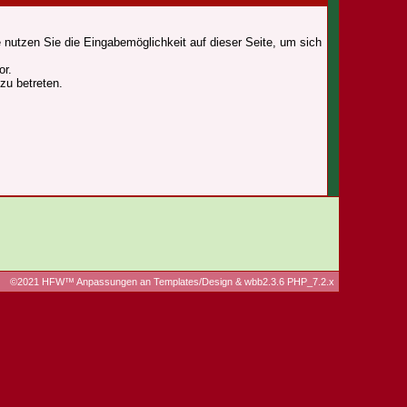
 nutzen Sie die Eingabemöglichkeit auf dieser Seite, um sich
or.
zu betreten.
©2021 HFW™ Anpassungen an Templates/Design & wbb2.3.6 PHP_7.2.x