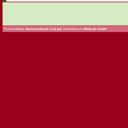
Forensoftware:
Burning Board 2.3.6 pl2
, entwickelt von
WoltLab GmbH