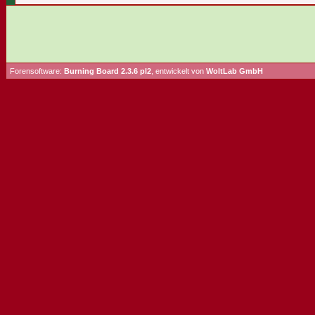
Forensoftware:
Burning Board 2.3.6 pl2
, entwickelt von
WoltLab GmbH