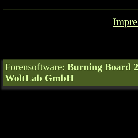
Impr
Forensoftware:
Burning Board 2.
WoltLab GmbH