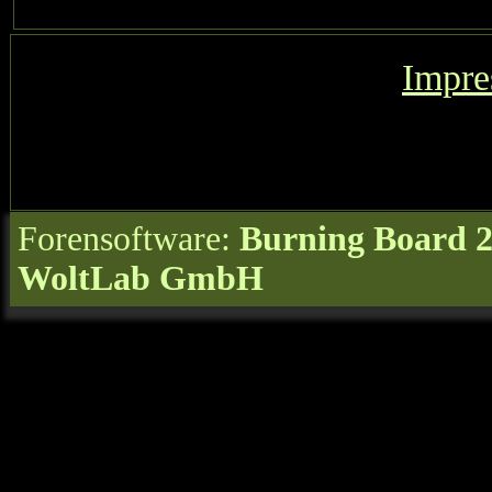
Impr
Forensoftware:
Burning Board 2.
WoltLab GmbH