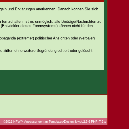
 Regeln und Erklärungen anerkennen. Danach können Sie sich
ernzuhalten, ist es unmöglich, alle Beiträge/Nachrichten zu
 (Entwickler dieses Forensystems) können nicht für den
opaganda (extremer) politischer Ansichten oder (verbaler)
Sitten ohne weitere Begründung editiert oder gelöscht
©2021 HFW™ Anpassungen an Templates/Design & wbb2.3.6 PHP_7.2.x