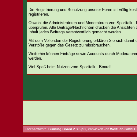
Die Registrierung und Benutzung unserer Foren ist völlig ko
registrieren.
Obwohl die Administratoren und Moderatoren von Sporttalk - 
überprüfen. Alle Beiträge/Nachrichten drücken die Ansichten
Inhalt jedes Beitrags verantwortlich gemacht werden.
Mit dem Vollenden der Registrierung erklären Sie sich damit 
Verstöße gegen das Gesetz zu missbrauchen.
Weiterhin können Einträge sowie Accounts durch Moderatoren
werden.
Viel Spaß beim Nutzen vom Sporttalk - Board!
Forensoftware:
Burning Board 2.3.6 pl2
, entwickelt von
WoltLab GmbH