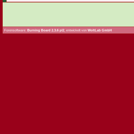
Forensoftware:
Burning Board 2.3.6 pl2
, entwickelt von
WoltLab GmbH