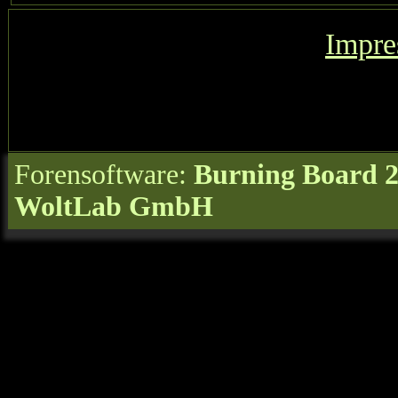
Impr
Forensoftware:
Burning Board 2.
WoltLab GmbH