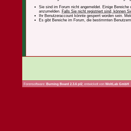
Sie sind im Forum nicht angemeldet. Einige Bereiche 
anzumelden.
Falls Sie nicht registriert sind, können Si
Ihr Benutzeraccount könnte gesperrt worden sein. Mel
Es gibt Bereiche im Forum, die bestimmten Benutzern 
Forensoftware:
Burning Board 2.3.6 pl2
, entwickelt von
WoltLab GmbH