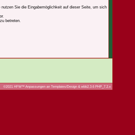
 nutzen Sie die Eingabemöglichkeit auf dieser Seite, um sich
or.
zu betreten.
©2021 HFW™ Anpassungen an Templates/Design & wbb2.3.6 PHP_7.2.x