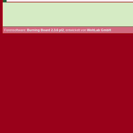
Forensoftware:
Burning Board 2.3.6 pl2
, entwickelt von
WoltLab GmbH